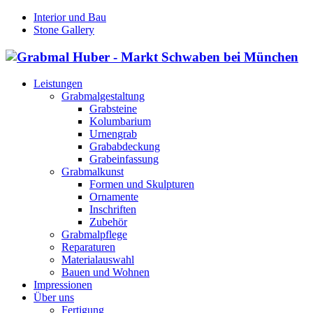
Interior und Bau
Stone Gallery
Leistungen
Grabmalgestaltung
Grabsteine
Kolumbarium
Urnengrab
Grababdeckung
Grabeinfassung
Grabmalkunst
Formen und Skulpturen
Ornamente
Inschriften
Zubehör
Grabmalpflege
Reparaturen
Materialauswahl
Bauen und Wohnen
Impressionen
Über uns
Fertigung