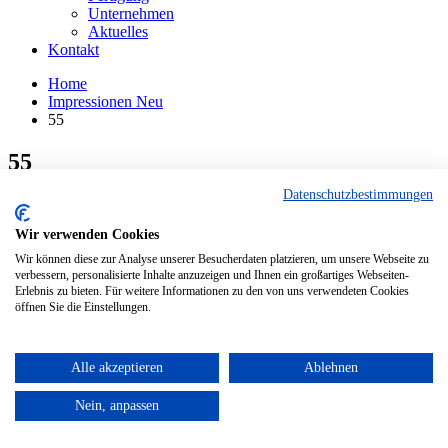
Unternehmen
Aktuelles
Kontakt
Home
Impressionen Neu
55
55
Datenschutzbestimmungen
CATEGORY
Impressionen Neu
Wir verwenden Cookies
© 2020 Huber Naturstein® - Markt Schwaben bei München
Wir können diese zur Analyse unserer Besucherdaten platzieren, um unsere Webseite zu
Kontakt
verbessern, personalisierte Inhalte anzuzeigen und Ihnen ein großartiges Webseiten-
AGB
Erlebnis zu bieten. Für weitere Informationen zu den von uns verwendeten Cookies
öffnen Sie die Einstellungen.
Datenschutz
Barrierefreiheit
Impressum
Alle akzeptieren
Ablehnen
TOP
Nein, anpassen