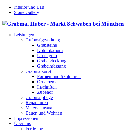
Interior und Bau
Stone Gallery
Leistungen
Grabmalgestaltung
Grabsteine
Kolumbarium
Urnengrab
Grababdeckung
Grabeinfassung
Grabmalkunst
Formen und Skulpturen
Ornamente
Inschriften
Zubehör
Grabmalpflege
Reparaturen
Materialauswahl
Bauen und Wohnen
Impressionen
Über uns
Fertigung