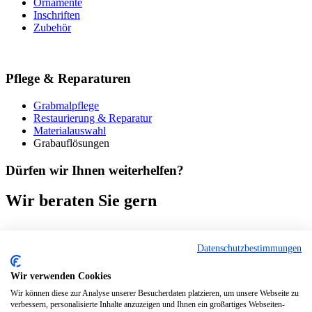
Ornamente
Inschriften
Zubehör
Pflege & Reparaturen
Grabmalpflege
Restaurierung & Reparatur
Materialauswahl
Grabauflösungen
Dürfen wir Ihnen weiterhelfen?
Wir beraten Sie gern
Eine persönliche Betreuung ist uns sehr wichtig.
Natürlich stehen wir Ihnen im Vorfeld aber auch telefonisch oder via
Datenschutzbestimmungen
E-Mail
für Ihre Fragen unverbindlich zur Verfügung.
Wir verwenden Cookies
Jetzt unverbindlich anfragen
Wir können diese zur Analyse unserer Besucherdaten platzieren, um unsere Webseite zu
verbessern, personalisierte Inhalte anzuzeigen und Ihnen ein großartiges Webseiten-