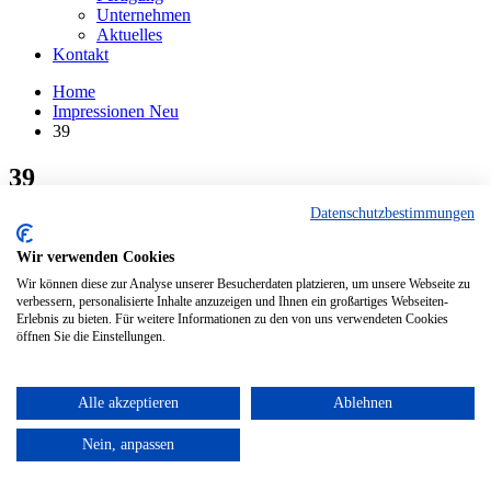
Unternehmen
Aktuelles
Kontakt
Home
Impressionen Neu
39
39
Datenschutzbestimmungen
CATEGORY
Impressionen Neu
Wir verwenden Cookies
© 2020 Huber Naturstein® - Markt Schwaben bei München
Wir können diese zur Analyse unserer Besucherdaten platzieren, um unsere Webseite zu
Kontakt
verbessern, personalisierte Inhalte anzuzeigen und Ihnen ein großartiges Webseiten-
AGB
Erlebnis zu bieten. Für weitere Informationen zu den von uns verwendeten Cookies
öffnen Sie die Einstellungen.
Datenschutz
Barrierefreiheit
Impressum
Alle akzeptieren
Ablehnen
TOP
Nein, anpassen