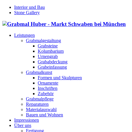
Interior und Bau
Stone Gallery
Leistungen
Grabmalgestaltung
Grabsteine
Kolumbarium
Urnengrab
Grababdeckung
Grabeinfassung
Grabmalkunst
Formen und Skulpturen
Ornamente
Inschriften
Zubehör
Grabmalpflege
Reparaturen
Materialauswahl
Bauen und Wohnen
Impressionen
Über uns
Fertigung