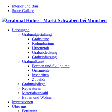
Interior und Bau
Stone Gallery
Leistungen
Grabmalgestaltung
Grabsteine
Kolumbarium
Urnengrab
Grababdeckung
Grabeinfassung
Grabmalkunst
Formen und Skulpturen
Ornamente
Inschriften
Zubehör
Grabmalpflege
Reparaturen
Materialauswahl
Bauen und Wohnen
Impressionen
Über uns
Fertigung