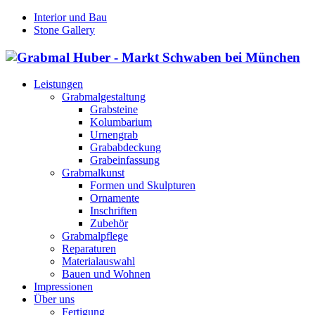
Interior und Bau
Stone Gallery
Leistungen
Grabmalgestaltung
Grabsteine
Kolumbarium
Urnengrab
Grababdeckung
Grabeinfassung
Grabmalkunst
Formen und Skulpturen
Ornamente
Inschriften
Zubehör
Grabmalpflege
Reparaturen
Materialauswahl
Bauen und Wohnen
Impressionen
Über uns
Fertigung